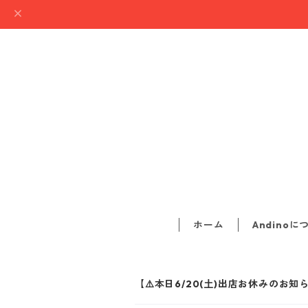
ホーム
Andinoに
【⚠️本日6/20(土)出店お休みのお知