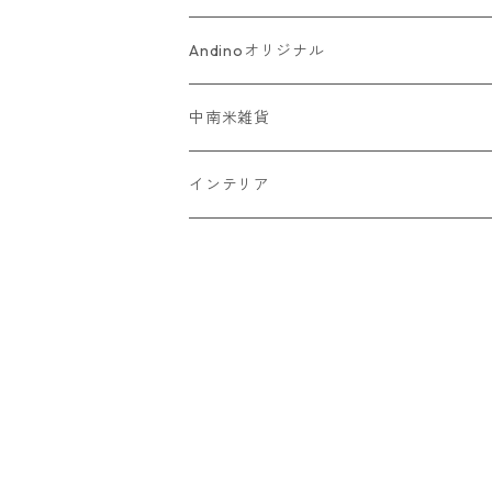
Andinoオリジナル
中南米雑貨
インテリア
ドリームキャッチャー
プラントハンガー
アート