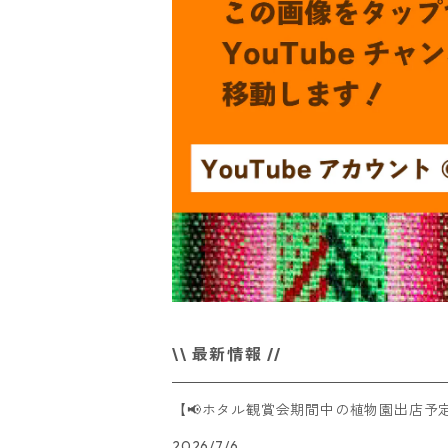
\\ 最新情報 //
【📢ホタル観賞会期間中の植物園出店予
2026/7/6