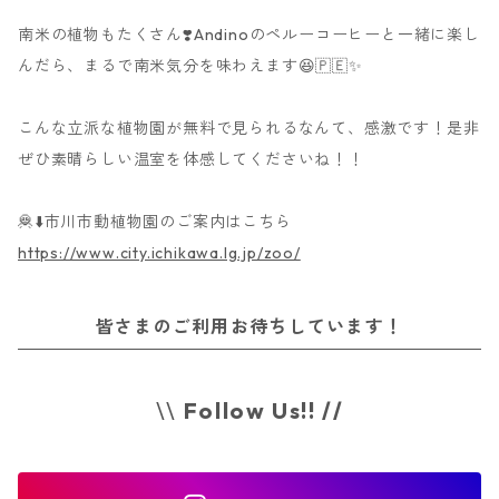
南米の植物もたくさん❣️Andinoのペルーコーヒーと一緒に楽し
んだら、まるで南米気分を味わえます😆🇵🇪✨
こんな立派な植物園が無料で見られるなんて、感激です！是非
ぜひ素晴らしい温室を体感してくださいね！！
🦧⬇️市川市動植物園のご案内はこちら
https://www.city.ichikawa.lg.jp/zoo/
皆さまのご利用お待ちしています！
\\
Follow Us!! //