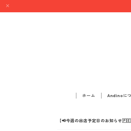
ホーム
Andinoに
【📢今週の出店予定日のお知らせ🇵🇪3