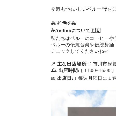
今週も“おいしいペルー”❣️を
🏔️🌿🦙🌿🏔️
☕️Andinoについて🇵🇪
私たちはペルーのコーヒーや
ペルーの伝統音楽や伝統舞踊
チェックしてくださいね✅
📍
主な出店場所:
[ 市川市観賞
🕰
出店時間:
[ 11:00~16:00 ]
📅
出店日:
[ 毎週月曜日に１