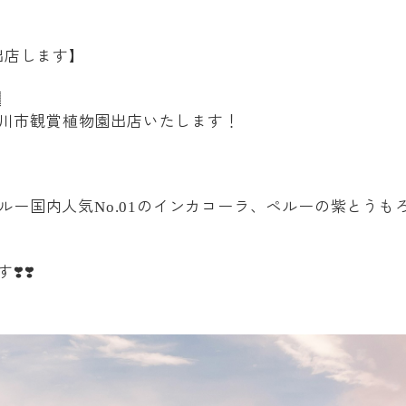
出店します】

川市観賞植物園出店いたします！
ルー国内人気
のインカコーラ、ペルーの紫とうも
No.01
す
❣️❣️