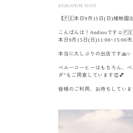
2024/09/15 10:00
【
🇵🇪本日
月
日
日
植物園
9
15
(
)
こんばんは！
です
☺️🇵
Andino
本日
月
日
日
市
9
15
(
)11:00~15:00
本当に久しぶりの出店です
🙏✨
ペルーコーヒーはもちろん、ペ
ダ
もご用意しています
👏💕
”
皆様のご利用、お待ちしていま