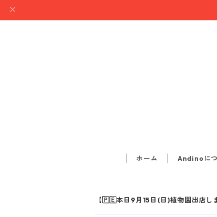
ホーム
Andinoに
【🇵🇪本日9月15日(日)植物園出店