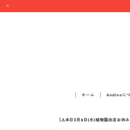
ホーム
Andinoに
【⚠️本日3月6日(水)植物園出店お休