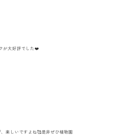
クが大好評でした❤️
、楽しいですよね🥰是非ぜひ植物園