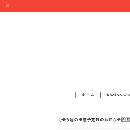
ホーム
Andinoに
【📢今週の出店予定日のお知らせ🇵🇪8