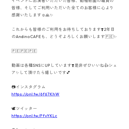
イベントに出演者いただいた皆様、動植物園の職員の
皆様、そしてご利用いただいた全てのお客様に心より
感謝いたします☺️🙏✨
これからも皆様のご利用をお待ちしております❣️2年目
のAndinoCAFEも、どうぞよろしくお願いします🇵🇪✨
🇵🇪🇵🇪🇵🇪
動画は各種SNSにUPしています❣️是非ぜひいいね👍シェ
ア✨して頂けたら嬉しいです💕
📷インスタグラム
https://onl.tw/6f67KhW
🕊️ツイッター
https://onl.tw/FfvYKLc