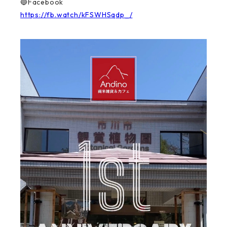
🔵Facebook
https://fb.watch/kFSWHSqdp_/