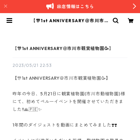
出店情報はこちら
【🎊1st ANNIVERSARY＠市川市観
賞植物園🥳】 | Andino｜南米ペル
ーカフェ
【🎊1st ANNIVERSARY＠市川市観賞植物園🥳】
2023/05/21 22:53
【🎊1st ANNIVERSARY＠市川市観賞植物園🥳】
昨年の今日、5月21日に観賞植物園(市川市動植物園)様
にて、初めてペルーイベントを開催させていただきま
した‼️🙏🇵🇪✨
1年間のダイジェストを動画にまとめてみました❣️❣️