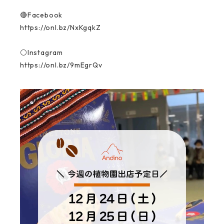
🔴Facebook
https://onl.bz/NxKgqkZ
⚪️Instagram
https://onl.bz/9mEgrQv