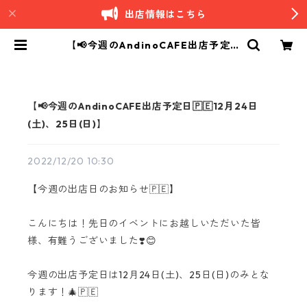
出店情報はこちら
【📢今週のAndinoCAFE出店予定日
🇵🇪12月24日(土)、25日(日)】 | A
ndino｜南米ペルーカフェ
【📢今週のAndinoCAFE出店予定日🇵🇪12月24日
(土)、25日(日)】
2022/12/20 10:30
【今週の出店日のお知らせ🇵🇪】
こんにちは！先日のイベントにお越しいただいた皆
様、有難うございました❣️😊
今週の出店予定日は12月24日(土)、25日(日)のみとな
ります！🎄🇵🇪