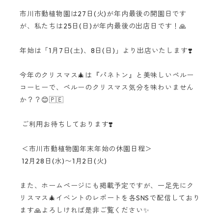
市川市動植物園は27日(火)が年内最後の開園日です
が、私たちは25日(日)が年内最後の出店日です！🙏
年始は「1月7日(土)、8日(日)」より出店いたします❣️
今年のクリスマス🎄は『パネトン』と美味しいペルー
コーヒーで、ペルーのクリスマス気分を味わいません
か？？😊🇵🇪
ご利用お待ちしております❣️
＜市川市動植物園年末年始の休園日程＞
12月28日(水)〜1月2日(火)
また、ホームページにも掲載予定ですが、一足先にク
リスマス🎄イベントのレポートを各SNSで配信しており
ます🙏よろしければ是非ご覧ください✨