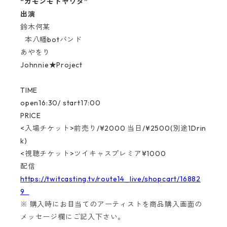
“カモンモトヤワタ”
出演
鈴木何某
本八幡botバンド
あやをり
Johnnie★Project
TIME
open16:30/ start17:00
PRICE
<入場チケット>前売り/¥2000 当日/¥2500(別途1Drin
k)
<視聴チケット>ツイキャスプレミア¥1000
配信
https://twitcasting.tv/route14_live/shopcart/16882
9
※ 購入時にお目当てのアーティストを商品購入画面の
メッセージ欄にご記入下さい。