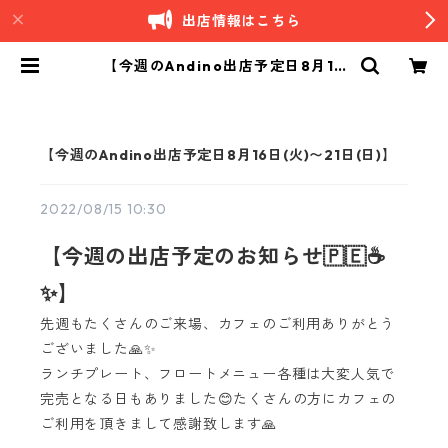
出店情報はこちら
【今週のAndino出店予定日8月16
日(火)〜21日(日)】 | Andino｜南米
ペルーカフェ
【今週のAndino出店予定日8月16日(火)〜21日(日)】
2022/08/15 10:30
【今週の出店予定のお知らせ🇵🇪☕️
✨】
先週もたくさんのご来場、カフェのご利用ありがとう
ございました🙏✨
ランチプレート、フロートメニュー各種は大変人気で
完売となる日もありました😊たくさんの方にカフェの
ご利用を頂きまして感謝致します🙏