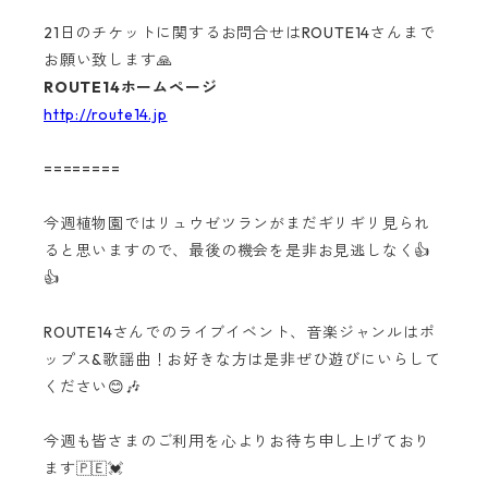
21日のチケットに関するお問合せはROUTE14さんまで
お願い致します🙏
ROUTE14ホームページ
http://route14.jp
========
今週植物園ではリュウゼツランがまだギリギリ見られ
ると思いますので、最後の機会を是非お見逃しなく👍
👍
ROUTE14さんでのライブイベント、音楽ジャンルはポ
ップス&歌謡曲！お好きな方は是非ぜひ遊びにいらして
ください😊🎶
今週も皆さまのご利用を心よりお待ち申し上げており
ます🇵🇪💓